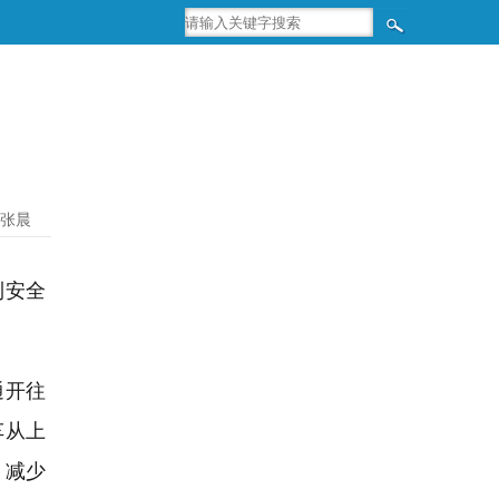
 张晨
利安全
通开往
车从上
，减少