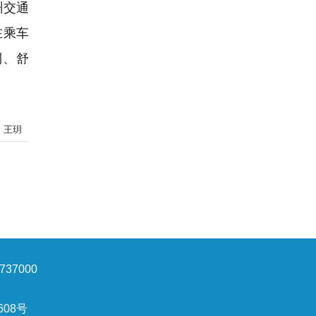
州交通
在乘车
利、舒
：王玥
37000
608号