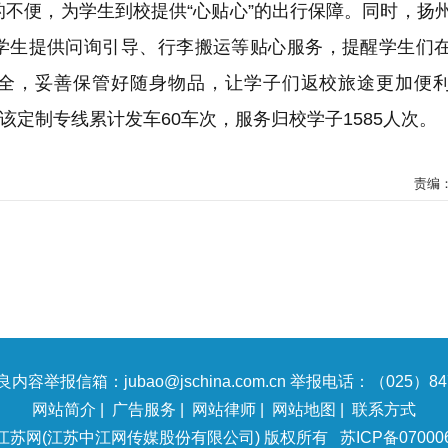
不便，为学生到校提供“心贴心”的出行保障。同时，扬
学生提供问询引导、行李搬运等贴心服务，提醒学生们
全，妥善保管好随身物品，让学子们返校旅途更加便
该定制专线累计发车60车次，服务归校学子1585人次。
责编
内容举报信箱：jubao@jschina.com.cn 举报电话：（025）847
网站简介
|
广告服务
|
网站律师
|
网站地图
|
联系方式
江苏网(江苏中江网传媒股份有限公司) 版权所有
苏ICP备07000