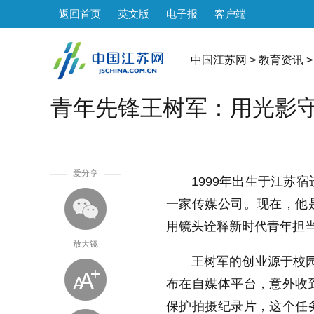
返回首页
英文版
电子报
客户端
中国江苏网
>
教育资讯
>
青年先锋王树军：用光影
1
爱分享
1999年出生于江苏
一家传媒公司。现在，他
用镜头诠释新时代青年担
放大镜
王树军的创业源于校园
布在自媒体平台，意外收
保护拍摄纪录片，这个任