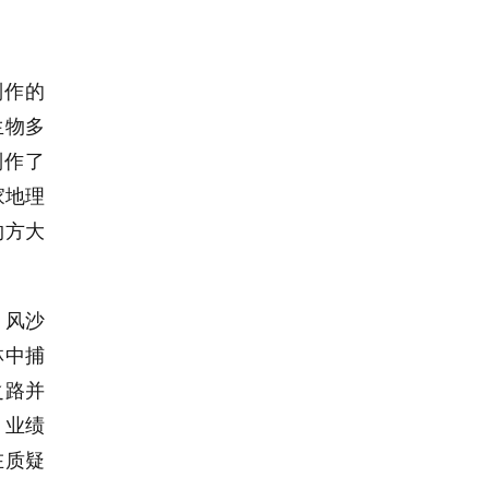
制作的
生物多
制作了
家地理
约方大
、风沙
林中捕
之路并
，业绩
在质疑