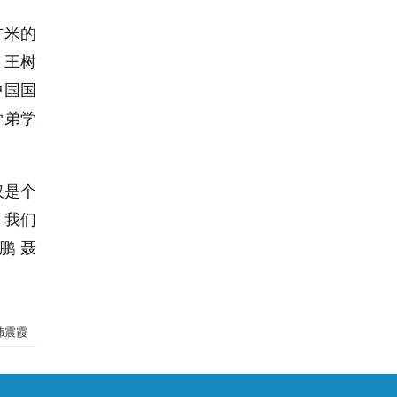
方米的
，王树
中国国
学弟学
仅是个
，我们
鹏 聂
韩震霞