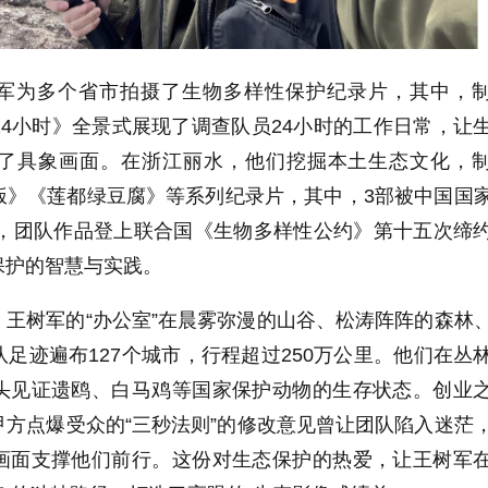
军为多个省市拍摄了生物多样性保护纪录片，其中，
4小时》全景式展现了调查队员24小时的工作日常，让
了具象画面。在浙江丽水，他们挖掘本土生态文化，
饭》《莲都绿豆腐》等系列纪录片，其中，3部被中国国
年，团队作品登上联合国《生物多样性公约》第十五次缔
保护的智慧与实践。
王树军的“办公室”在晨雾弥漫的山谷、松涛阵阵的森林
足迹遍布127个城市，行程超过250万公里。他们在丛
头见证遗鸥、白马鸡等国家保护动物的生存状态。创业
方点爆受众的“三秒法则”的修改意见曾让团队陷入迷茫
画面支撑他们前行。这份对生态保护的热爱，让王树军