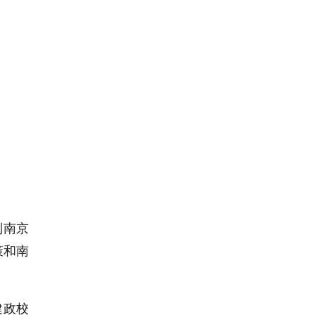
到南京
策和南
建政校