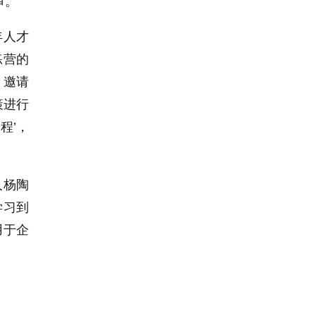
审。
年人才
练营的
，邀请
策进行
程’，
人杨陶
学习到
用于企