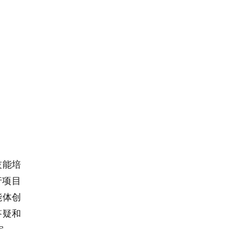
技能培
行项目
能体创
答疑和