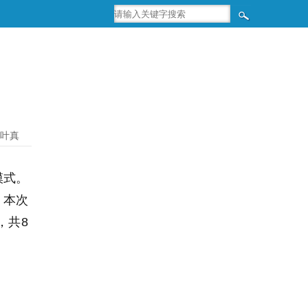
叶真
模式。
，本次
，共8