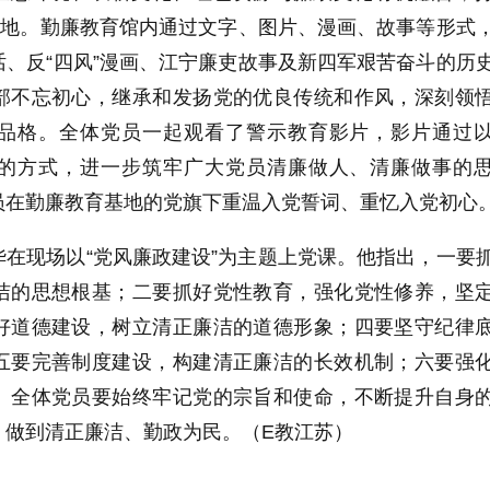
阵地。勤廉教育馆内通过文字、图片、漫画、故事等形式
、反“四风”漫画、江宁廉吏故事及新四军艰苦奋斗的历
部不忘初心，继承和发扬党的优良传统和作风，深刻领
品格。全体党员一起观看了
警示教育影片
，影片通过
的方式，进一步筑牢广大党员清廉做人、清廉做事的
员在勤廉教育基地的党旗下重温入党誓词、重忆入党初心
在现场以“党风廉政建设”为主题上党课。他指出，一要
洁的思想根基；二要抓好党性教育，强化党性修养，坚
好道德建设，树立清正廉洁的道德形象；四要坚守纪律
五要完善制度建设，构建清正廉洁的长效机制；六要强
。全体党员要始终牢记党的宗旨和使命，不断提升自身
，做到清正廉洁、勤政为民。（E教江苏）