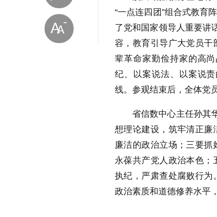
“一点连四团”组合式教育
了党和国家领导人重要讲话
容，教育引导广大党员干
辈革命家勤俭持家的高尚
纪、以案说法、以案说责
线。参观结束后，全体党
放大字体
省信数中心主任孙其华
想理论建设，筑牢清正廉
缩小字体
廉洁的政治立场；三要抓
永葆共产党人政治本色；
执纪，严肃查处腐败行为
政治素质和道德修养水平