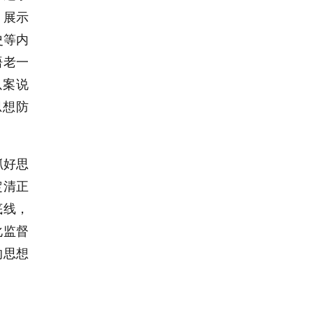
，展示
史等内
悟老一
以案说
思想防
。
抓好思
定清正
底线，
化监督
的思想