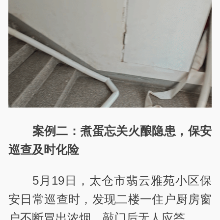
案例二：煮蛋忘关火酿隐患，保安
巡查及时化险
5月19日，太仓市翡云雅苑小区保
安日常巡查时，发现二楼一住户厨房窗
户不断冒出浓烟，敲门后无人应答。