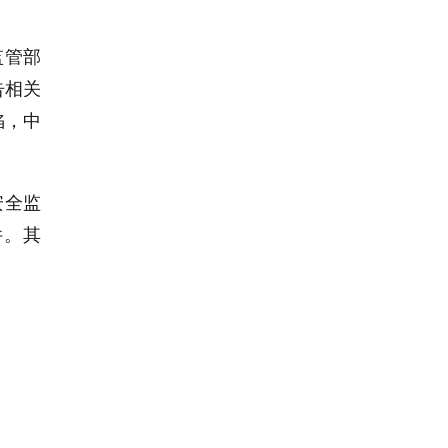
监管部
告相关
陷，中
安全监
件。其