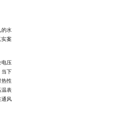
见的水
真实案
全电压
，当下
耐热性
高温表
在通风