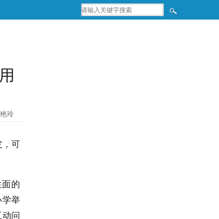
用
艳玲
皮，可
生面的
小学举
互动问