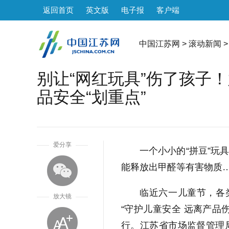
返回首页
英文版
电子报
客户端
中国江苏网
>
滚动新闻
>
别让“网红玩具”伤了孩子
品安全“划重点”
1
爱分享
一个小小的“拼豆”玩
能释放出甲醛等有害物质…
临近六一儿童节，各
放大镜
“守护儿童安全 远离产品
行。江苏省市场监督管理