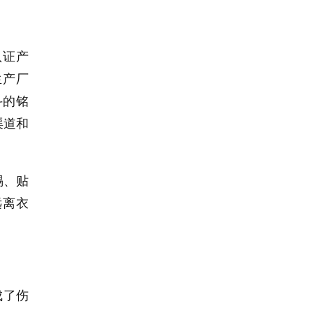
认证产
生产厂
斗的铭
渠道和
惕、贴
远离衣
成了伤