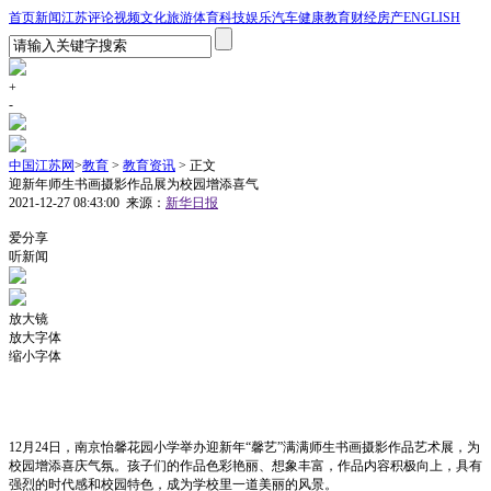
首页
新闻
江苏
评论
视频
文化
旅游
体育
科技
娱乐
汽车
健康
教育
财经
房产
ENGLISH
+
-
中国江苏网
>
教育
>
教育资讯
> 正文
迎新年师生书画摄影作品展为校园增添喜气
2021-12-27 08:43:00
来源：
新华日报
1
爱分享
听新闻
放大镜
放大字体
缩小字体
12月24日，南京怡馨花园小学举办迎新年“馨艺”满满师生书画摄影作品艺术展，为
校园增添喜庆气氛。孩子们的作品色彩艳丽、想象丰富，作品内容积极向上，具有
强烈的时代感和校园特色，成为学校里一道美丽的风景。